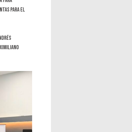
a para
ntas para el
Andrés
ximiliano