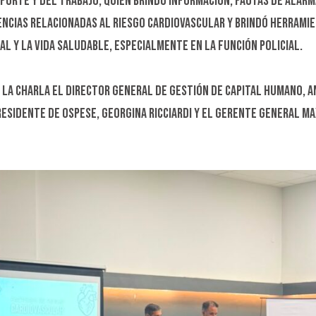
porte y del trabajo, quien brindó información, pautas de alarm
ncias relacionadas al riesgo cardiovascular y brindó herramie
l y la vida saludable, especialmente en la función policial.
 la charla el Director General de Gestión de Capital Humano, 
esidente de Ospese, Georgina Ricciardi y el Gerente General Ma