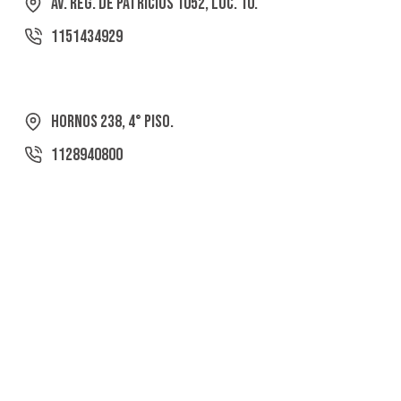
Av. Reg. de Patricios 1052, Loc. 10.
1151434929
Hornos 238, 4° Piso.
1128940800