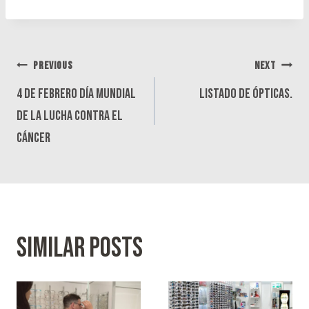
Navegación
PREVIOUS
NEXT
de
4 de febrero día mundial
Listado de ópticas.
entradas
de la lucha contra el
cáncer
Similar Posts